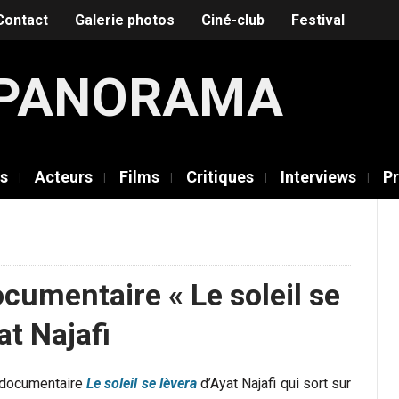
Contact
Galerie photos
Ciné-club
Festival
É PANORAMA
rs
Acteurs
Films
Critiques
Interviews
Pr
ocumentaire « Le soleil se
at Najafi
e documentaire
Le soleil se lèvera
d’Ayat Najafi qui sort sur