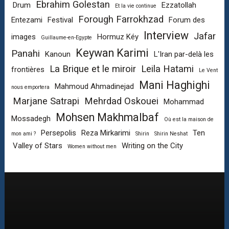
Ebrahim Golestan
Drum
Ezzatollah
Et la vie continue
Forough Farrokhzad
Entezami
Festival
Forum des
Interview
Jafar
images
Hormuz Kéy
Guillaume-en-Egypte
Keywan Karimi
Panahi
Kanoun
L'Iran par-delà les
La Brique et le miroir
Leila Hatami
frontières
Le Vent
Mani Haghighi
Mahmoud Ahmadinejad
nous emportera
Marjane Satrapi
Mehrdad Oskouei
Mohammad
Mohsen Makhmalbaf
Mossadegh
Où est la maison de
Persepolis
Reza Mirkarimi
Ten
mon ami ?
Shirin
Shirin Neshat
Valley of Stars
Writing on the City
Women without men