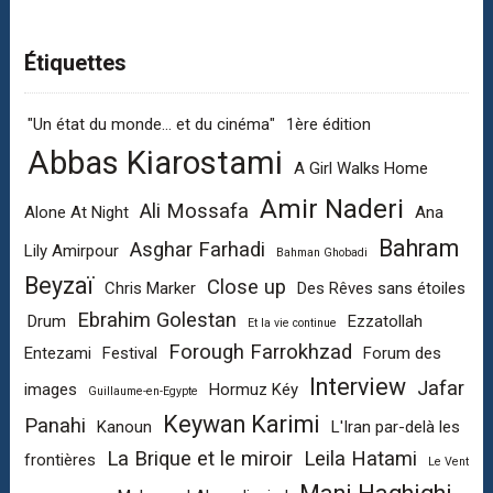
Étiquettes
"Un état du monde... et du cinéma"
1ère édition
Abbas Kiarostami
A Girl Walks Home
Amir Naderi
Ali Mossafa
Alone At Night
Ana
Bahram
Asghar Farhadi
Lily Amirpour
Bahman Ghobadi
Beyzaï
Close up
Chris Marker
Des Rêves sans étoiles
Ebrahim Golestan
Drum
Ezzatollah
Et la vie continue
Forough Farrokhzad
Entezami
Festival
Forum des
Interview
Jafar
images
Hormuz Kéy
Guillaume-en-Egypte
Keywan Karimi
Panahi
Kanoun
L'Iran par-delà les
La Brique et le miroir
Leila Hatami
frontières
Le Vent