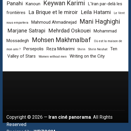
Keywan Karimi
Panahi
Kanoun
L'Iran par-delà les
La Brique et le miroir
Leila Hatami
frontières
Le Vent
Mani Haghighi
Mahmoud Ahmadinejad
nous emportera
Marjane Satrapi
Mehrdad Oskouei
Mohammad
Mohsen Makhmalbaf
Mossadegh
Où est la maison de
Persepolis
Reza Mirkarimi
Ten
mon ami ?
Shirin
Shirin Neshat
Valley of Stars
Writing on the City
Women without men
Copyright © 2026 —
Iran ciné panorama
. All Rights
Reserved