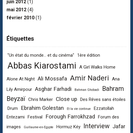
juin 2012
(1)
mai 2012
(4)
février 2010
(1)
Étiquettes
"Un état du monde... et du cinéma"
1ère édition
Abbas Kiarostami
A Girl Walks Home
Amir Naderi
Ali Mossafa
Alone At Night
Ana
Bahram
Asghar Farhadi
Lily Amirpour
Bahman Ghobadi
Beyzaï
Close up
Chris Marker
Des Rêves sans étoiles
Ebrahim Golestan
Drum
Ezzatollah
Et la vie continue
Forough Farrokhzad
Entezami
Festival
Forum des
Interview
Jafar
images
Hormuz Kéy
Guillaume-en-Egypte