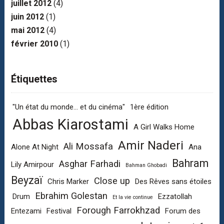
juillet 2012
(4)
juin 2012
(1)
mai 2012
(4)
février 2010
(1)
Étiquettes
"Un état du monde... et du cinéma"
1ère édition
Abbas Kiarostami
A Girl Walks Home
Amir Naderi
Ali Mossafa
Alone At Night
Ana
Bahram
Asghar Farhadi
Lily Amirpour
Bahman Ghobadi
Beyzaï
Close up
Chris Marker
Des Rêves sans étoiles
Ebrahim Golestan
Drum
Ezzatollah
Et la vie continue
Forough Farrokhzad
Entezami
Festival
Forum des