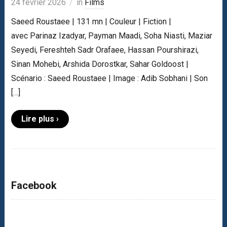
24 février 2026
in
Films
Saeed Roustaee | 131 mn | Couleur | Fiction |
avec Parinaz Izadyar, Payman Maadi, Soha Niasti, Maziar
Seyedi, Fereshteh Sadr Orafaee, Hassan Pourshirazi,
Sinan Mohebi, Arshida Dorostkar, Sahar Goldoost |
Scénario : Saeed Roustaee | Image : Adib Sobhani | Son
[…]
Lire plus ›
Facebook