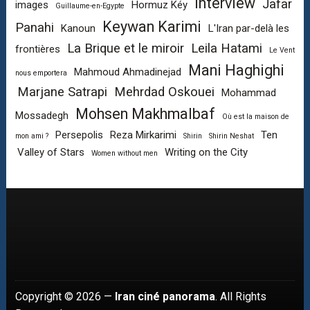
Interview
Jafar
images
Hormuz Kéy
Guillaume-en-Egypte
Keywan Karimi
Panahi
Kanoun
L'Iran par-delà les
La Brique et le miroir
Leila Hatami
frontières
Le Vent
Mani Haghighi
Mahmoud Ahmadinejad
nous emportera
Marjane Satrapi
Mehrdad Oskouei
Mohammad
Mohsen Makhmalbaf
Mossadegh
Où est la maison de
Persepolis
Reza Mirkarimi
Ten
mon ami ?
Shirin
Shirin Neshat
Valley of Stars
Writing on the City
Women without men
Copyright © 2026 —
Iran ciné panorama
. All Rights