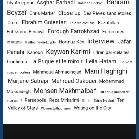
Bahram
Asghar Farhadi
Lily Amirpour
Bahman Ghobadi
Beyzaï
Close up
Chris Marker
Des Rêves sans étoiles
Ebrahim Golestan
Drum
Ezzatollah
Et la vie continue
Forough Farrokhzad
Entezami
Festival
Forum des
Interview
Jafar
images
Hormuz Kéy
Guillaume-en-Egypte
Keywan Karimi
Panahi
Kanoun
L'Iran par-delà les
La Brique et le miroir
Leila Hatami
frontières
Le Vent
Mani Haghighi
Mahmoud Ahmadinejad
nous emportera
Marjane Satrapi
Mehrdad Oskouei
Mohammad
Mohsen Makhmalbaf
Mossadegh
Où est la maison de
Persepolis
Reza Mirkarimi
Ten
mon ami ?
Shirin
Shirin Neshat
Valley of Stars
Writing on the City
Women without men