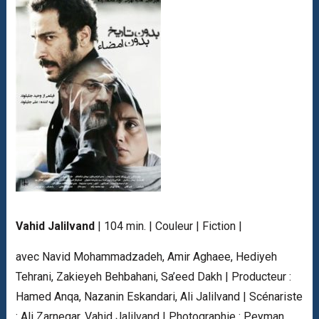
Vahid Jalilvand
| 104 min. | Couleur | Fiction |
avec Navid Mohammadzadeh, Amir Aghaee, Hediyeh
Tehrani, Zakieyeh Behbahani, Sa’eed Dakh | Producteur :
Hamed Anqa, Nazanin Eskandari, Ali Jalilvand | Scénariste
: Ali Zarnegar, Vahid Jalilvand | Photographie : Peyman