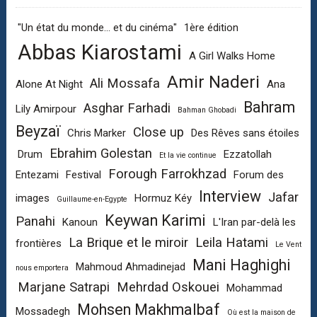
"Un état du monde... et du cinéma"
1ère édition
Abbas Kiarostami
A Girl Walks Home
Amir Naderi
Ali Mossafa
Alone At Night
Ana
Bahram
Asghar Farhadi
Lily Amirpour
Bahman Ghobadi
Beyzaï
Close up
Chris Marker
Des Rêves sans étoiles
Ebrahim Golestan
Drum
Ezzatollah
Et la vie continue
Forough Farrokhzad
Entezami
Festival
Forum des
Interview
Jafar
images
Hormuz Kéy
Guillaume-en-Egypte
Keywan Karimi
Panahi
Kanoun
L'Iran par-delà les
La Brique et le miroir
Leila Hatami
frontières
Le Vent
Mani Haghighi
Mahmoud Ahmadinejad
nous emportera
Marjane Satrapi
Mehrdad Oskouei
Mohammad
Mohsen Makhmalbaf
Mossadegh
Où est la maison de