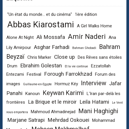
"Un état du monde... et du cinéma"
1ère édition
Abbas Kiarostami
A Girl Walks Home
Amir Naderi
Ali Mossafa
Alone At Night
Ana
Bahram
Asghar Farhadi
Lily Amirpour
Bahman Ghobadi
Beyzaï
Close up
Chris Marker
Des Rêves sans étoiles
Ebrahim Golestan
Drum
Ezzatollah
Et la vie continue
Forough Farrokhzad
Entezami
Festival
Forum des
Interview
Jafar
images
Hormuz Kéy
Guillaume-en-Egypte
Keywan Karimi
Panahi
Kanoun
L'Iran par-delà les
La Brique et le miroir
Leila Hatami
frontières
Le Vent
Mani Haghighi
Mahmoud Ahmadinejad
nous emportera
Marjane Satrapi
Mehrdad Oskouei
Mohammad