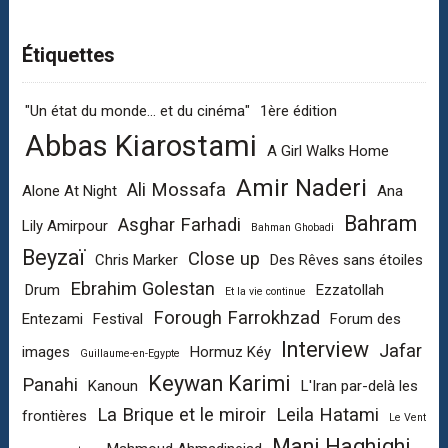
Étiquettes
"Un état du monde... et du cinéma"
1ère édition
Abbas Kiarostami
A Girl Walks Home
Amir Naderi
Ali Mossafa
Alone At Night
Ana
Bahram
Asghar Farhadi
Lily Amirpour
Bahman Ghobadi
Beyzaï
Close up
Chris Marker
Des Rêves sans étoiles
Ebrahim Golestan
Drum
Ezzatollah
Et la vie continue
Forough Farrokhzad
Entezami
Festival
Forum des
Interview
Jafar
images
Hormuz Kéy
Guillaume-en-Egypte
Keywan Karimi
Panahi
Kanoun
L'Iran par-delà les
La Brique et le miroir
Leila Hatami
frontières
Le Vent
Mani Haghighi