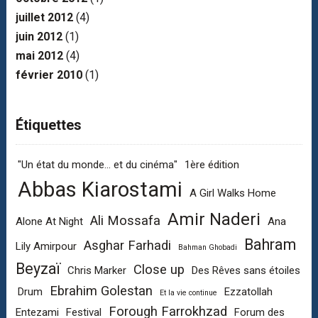
juillet 2012
(4)
juin 2012
(1)
mai 2012
(4)
février 2010
(1)
Étiquettes
"Un état du monde... et du cinéma"
1ère édition
Abbas Kiarostami
A Girl Walks Home
Amir Naderi
Ali Mossafa
Alone At Night
Ana
Bahram
Asghar Farhadi
Lily Amirpour
Bahman Ghobadi
Beyzaï
Close up
Chris Marker
Des Rêves sans étoiles
Ebrahim Golestan
Drum
Ezzatollah
Et la vie continue
Forough Farrokhzad
Entezami
Festival
Forum des