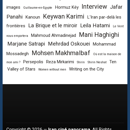
Interview
Jafar
images
Hormuz Kéy
Guillaume-en-Egypte
Keywan Karimi
Panahi
Kanoun
L'Iran par-delà les
La Brique et le miroir
Leila Hatami
frontières
Le Vent
Mani Haghighi
Mahmoud Ahmadinejad
nous emportera
Marjane Satrapi
Mehrdad Oskouei
Mohammad
Mohsen Makhmalbaf
Mossadegh
Où est la maison de
Persepolis
Reza Mirkarimi
Ten
mon ami ?
Shirin
Shirin Neshat
Valley of Stars
Writing on the City
Women without men
Copyright © 2026 —
Iran ciné panorama
. All Rights